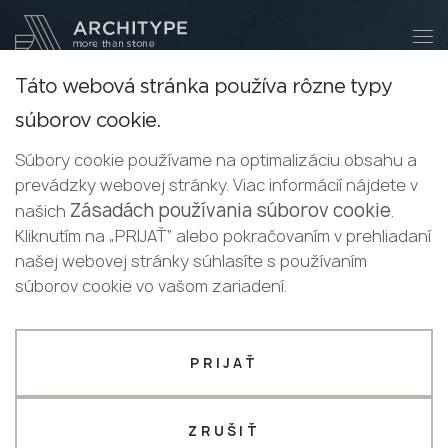
+421 918 767 035
Stať sa partnerom
Táto webová stránka používa rôzne typy
Ďakujeme!
Stať sa
Keralini:
súborov cookie.
partnerom
Slovak
naši manažéri vás budú čoskoro
Veľkoformátové
Súbory cookie používame na optimalizáciu obsahu a
English
kontaktovať
prevádzky webovej stránky. Viac informácií nájdete v
Pošlite svoje údaje alebo nám zavolajte
keramické dosky
Slovak
Zásadách používania súborov cookie
našich
.
+421 918 767 035
Kliknutím na „PRIJAŤ“ alebo pokračovaním v prehliadaní
Nová kolekcia
našej webovej stránky súhlasíte s používaním
Naše materiály sa vyznačujú trendovým dizajnom,
Váš firemný profil
súborov cookie vo vašom zariadení.
pôsobivými vlastnosťami a funkčnými výhodami a
ponúkajú vám najpresnejšie, cenovo najvýhodnejšie a
Výrobca
Dizajnér
najefektívnejšie riešenie pre akýkoľvek projekt.
PRIJAŤ
Meno *
VIAC INFORMÁCIÍ
ZRUŠIŤ