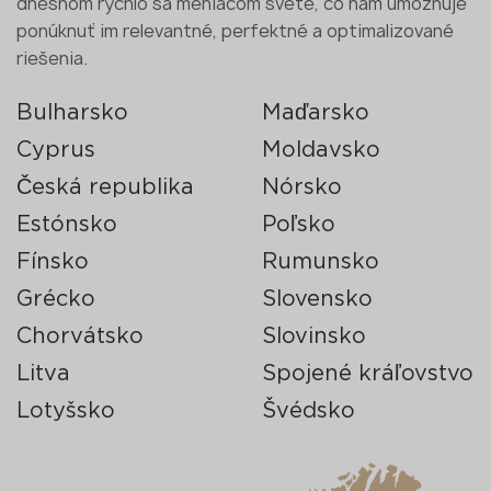
dnešnom rýchlo sa meniacom svete, čo nám umožňuje
ponúknuť im relevantné, perfektné a optimalizované
riešenia.
Bulharsko
Maďarsko
Cyprus
Moldavsko
Česká republika
Nórsko
Estónsko
Poľsko
Fínsko
Rumunsko
Grécko
Slovensko
Chorvátsko
Slovinsko
Litva
Spojené kráľovstvo
Lotyšsko
Švédsko