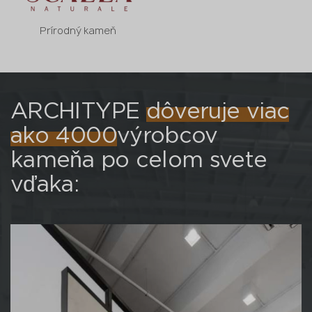
Prírodný kameň
ARCHITYPE
dôveruje viac
ako 4000
výrobcov
kameňa po celom svete
vďaka: