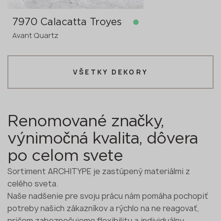
7970 Calacatta Troyes
Black Galaxy Leather
Absolute Black
KS205 Pebble Grey
G-902 Alhambra Fortress
Avant Quartz
Scalla Naturale
Keralini
GRANDEX
KRAFFTEN
VŠETKY DEKORY
skladom
skladom
skladom
skladom
3200x1600x20 mm
3170x1850x20
3200x1600x12 mm
3680x760x12 mm
4300x1830x12 mm
predobjednávka
mm
3200x1600x30
predobjednávka
>
20
mm
Renomované značky,
výnimočná kvalita, dôvera
po celom svete
Sortiment ARCHITYPE je zastúpený materiálmi z
celého sveta.
Naše nadšenie pre svoju prácu nám pomáha pochopiť
potreby našich zákazníkov a rýchlo na ne reagovať,
pričom zabezpečujeme flexibilitu a individuálny